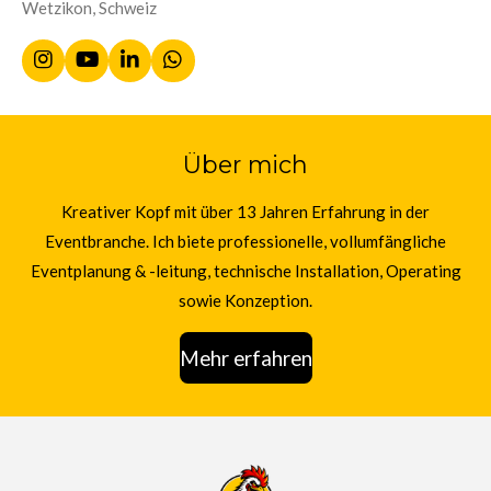
Wetzikon, Schweiz
I
Y
L
W
n
o
i
h
s
u
n
a
t
T
k
t
a
u
e
s
Über mich
g
b
d
A
r
e
I
p
a
n
p
Kreativer Kopf mit über 13 Jahren Erfahrung in der
m
Eventbranche. Ich biete professionelle, vollumfängliche
Eventplanung & -leitung, technische Installation, Operating
sowie Konzeption.
Mehr erfahren