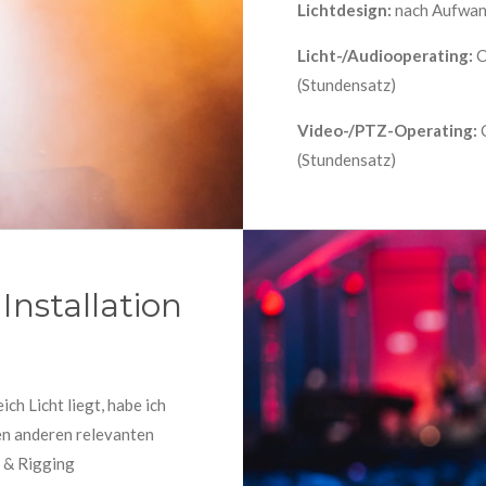
Lichtdesign:
nach Aufwand
Licht-/Audiooperating:
C
(Stundensatz)
Video-/PTZ-Operating:
C
(Stundensatz)
Installation
ch Licht liegt, habe ich
len anderen relevanten
o & Rigging