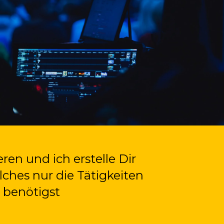
en und ich erstelle Dir
lches nur die Tätigkeiten
 benötigst