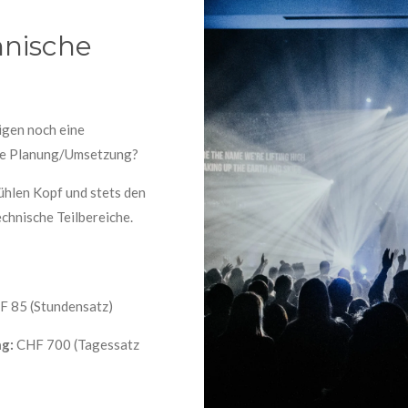
hnische
igen noch eine
che Planung/Umsetzung?
kühlen Kopf und stets den
echnische Teilbereiche.
F 85 (Stundensatz)
g:
CHF 700 (Tagessatz