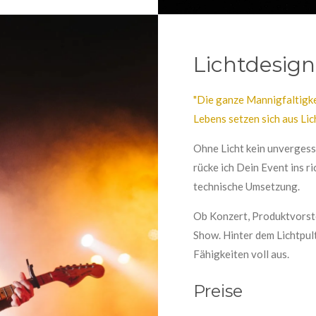
Lichtdesign
"Die ganze Mannigfaltigke
Lebens setzen sich aus Li
Ohne Licht kein unvergess
rücke ich Dein Event ins ri
technische Umsetzung.
Ob Konzert, Produktvorste
Show. Hinter dem Lichtpult
Fähigkeiten voll aus.
Preise