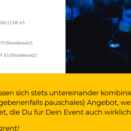
0h) | CHF 65
70 (Stundensatz)
F 65 (Stundensatz)
sen sich stets untereinander kombinier
egebenenfalls pauschales) Angebot, we
, die Du für Dein Event auch wirklich
arent!